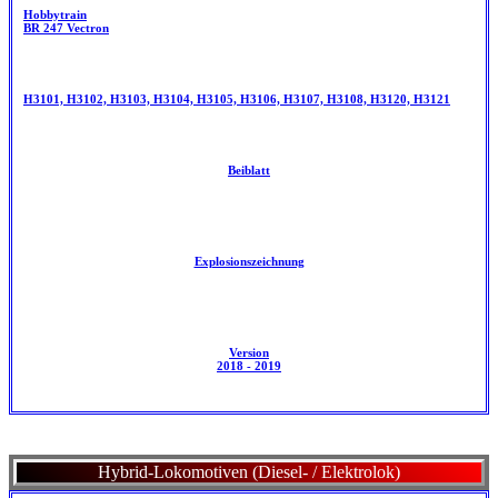
Hobbytrain
BR 247 Vectron
H3101, H3102, H3103, H3104, H3105, H3106, H3107, H3108, H3120, H3121
Beiblatt
Explosionszeichnung
Version
2018 - 2019
Hybrid-Lokomotiven (Diesel- / Elektrolok)