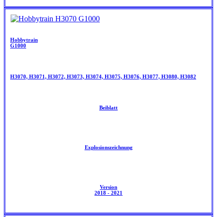
Hobbytrain
G1000
H3070, H3071, H3072, H3073, H3074, H3075, H3076, H3077, H3080, H3082
Beiblatt
Explosionszeichnung
Version
2018 - 2021