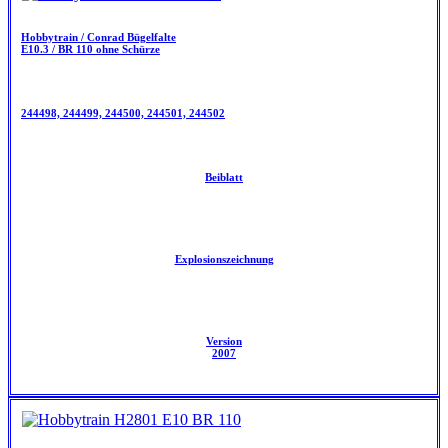
Hobbytrain / Conrad Bügelfalte
E10.3 / BR 110 ohne Schürze
244498, 244499, 244500, 244501, 244502
Beiblatt
Explosionszeichnung
Version
2007