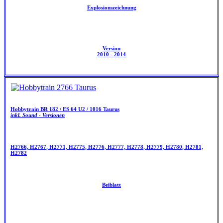
Explosionszeichnung
Version
2010 - 2014
Hobbytrain BR 182 / ES 64 U2 / 1016 Taurus
inkl. Sound - Versionen
H2766, H2767, H2771, H2775, H2776, H2777, H2778, H2779, H2780, H2781,
H2782
Beiblatt