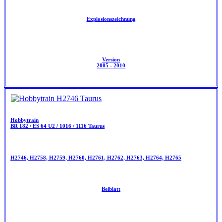
Explosionszeichnung
Version
2005 - 2010
Hobbytrain
BR 182 / ES 64 U2 / 1016 / 1116 Taurus
H2746, H2758, H2759, H2760, H2761, H2762, H2763, H2764, H2765
Beiblatt