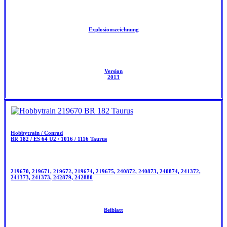
Explosionszeichnung
Version
2013
Hobbytrain / Conrad
BR 182 / ES 64 U2 / 1016 / 1116 Taurus
219670, 219671, 219672, 219674, 219675, 240872, 240873, 240874, 241372,
241373, 241373, 242879, 242880
Beiblatt