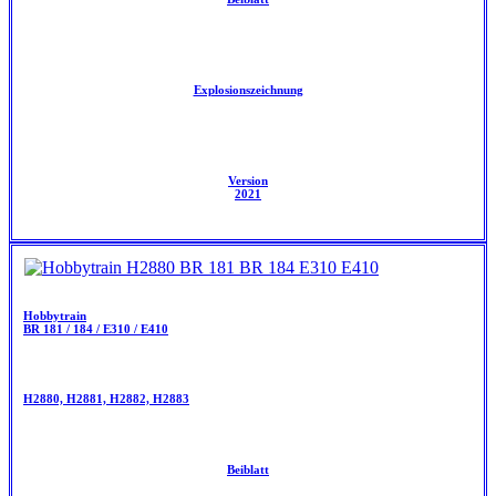
Explosionszeichnung
Version
2021
Hobbytrain
BR 181 / 184 / E310 / E410
H2880, H2881, H2882, H2883
Beiblatt