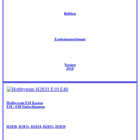
Beiblatt
Explosionszeichnung
Version
2010
Hobbytrain E10 Kasten
E10 / E40 Einfachlampen
H2830, H2831, H2834, H2835, H2839