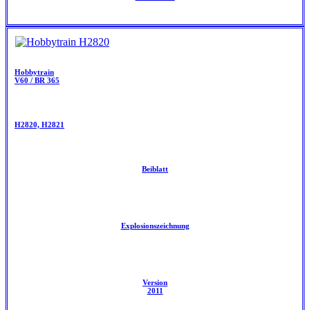
Hobbytrain
V60 / BR 365
H2820, H2821
Beiblatt
Explosionszeichnung
Version
2011