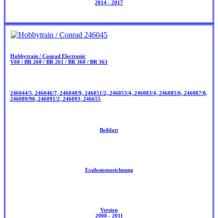
2014 - 2017
Hobbytrain / Conrad Electronic
V60 / BR 260 / BR 261 / BR 360 / BR 363
246044/5, 246046/7, 246048/9, 246051/2, 246053/4, 246083/4, 246085/6, 246087/8,
246089/90, 246091/2, 246093, 246655
Beiblatt
Explosionszeichnung
Version
2008 - 2011