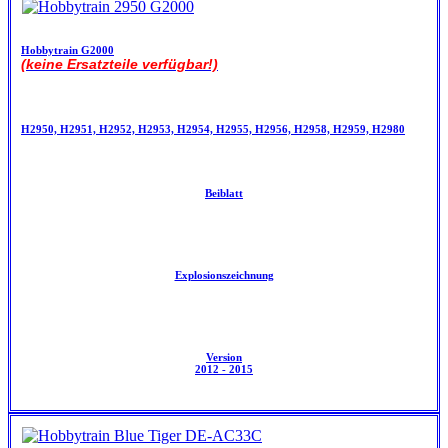
Hobbytrain G2000
(keine Ersatzteile verfügbar!)
H2950, H2951, H2952, H2953, H2954, H2955, H2956, H2958, H2959, H2980
Beiblatt
Explosionszeichnung
Version
2012 - 2015