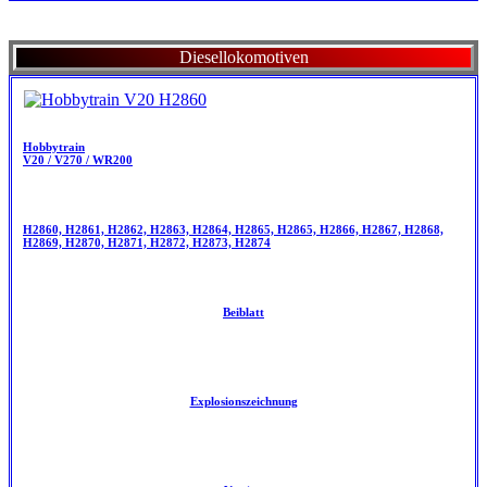
Diesellokomotiven
Hobbytrain
V20 / V270 / WR200
H2860, H2861, H2862, H2863, H2864, H2865, H2865, H2866, H2867, H2868,
H2869, H2870, H2871, H2872, H2873, H2874
Beiblatt
Explosionszeichnung