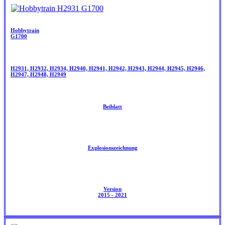
Hobbytrain
G1700
H2931, H2932, H2934, H2940, H2941, H2942, H2943, H2944, H2945, H2946,
H2947, H2948, H2949
Beiblatt
Explosionszeichnung
Version
2015 - 2021