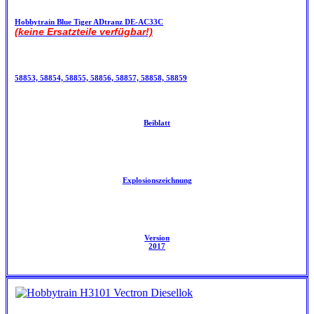
Hobbytrain Blue Tiger ADtranz DE-AC33C
(keine Ersatzteile verfügbar!)
58853, 58854, 58855, 58856, 58857, 58858, 58859
Beiblatt
Explosionszeichnung
Version
2017