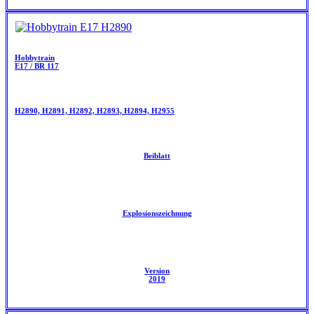
Hobbytrain
E17 / BR 117
H2890, H2891, H2892, H2893, H2894, H2955
Beiblatt
Explosionszeichnung
Version
2019