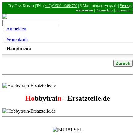
City-Toys Dorsten | Tel.:
(+49) 02362 - 9994799
| E-Mail: info(at)citytoys.de |
Vertrag
widerrufen
|
Datenschutz
|
Impressum
Anmelden
|
Warenkorb
Hauptmenü
Zurück
Ho
bbytrai
n
- Ersatzteile.de