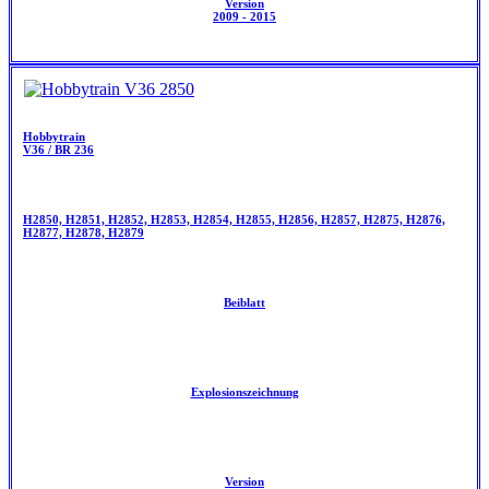
Version
2009 - 2015
Hobbytrain
V36 / BR 236
H2850, H2851, H2852, H2853, H2854, H2855, H2856, H2857, H2875, H2876,
H2877, H2878, H2879
Beiblatt
Explosionszeichnung
Version