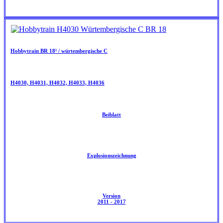
Hobbytrain BR 18¹ / würtembergische C
H4030, H4031, H4032, H4033, H4036
Beiblatt
Explosionszeichnung
Version
2011 - 2017