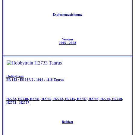
Explosionszeichnung
Version
2005 - 2008
Hobbytrain
BR 182 / ES 64 U2 / 1016 / 1116 Taurus
H2733, H2740, H2741, H2742, H2743, H2745, H2747, H2748, H2749, H2750,
H2752 - H2757
Beiblatt