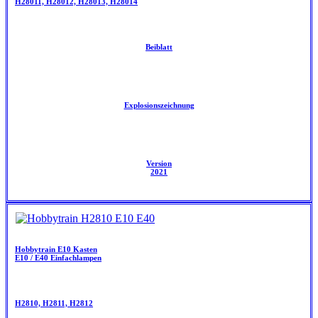
H28011, H28012, H28013, H28014
Beiblatt
Explosionszeichnung
Version
2021
Hobbytrain E10 Kasten
E10 / E40 Einfachlampen
H2810, H2811, H2812