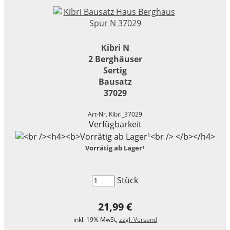
Kibri N
2 Berghäuser
Sertig
Bausatz
37029
Art-Nr. Kibri_37029
Verfügbarkeit
Vorrätig ab Lager¹
Stück
21,99 €
inkl. 19% MwSt,
zzgl. Versand