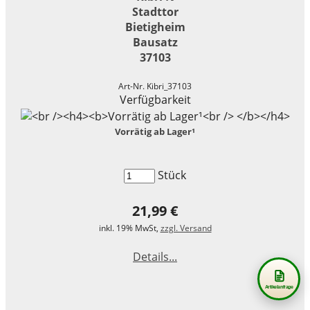
Stadttor
Bietigheim
Bausatz
37103
Art-Nr. Kibri_37103
Verfügbarkeit
Vorrätig ab Lager¹
Stück
21,99 €
inkl. 19% MwSt,
zzgl. Versand
Details...
Artikelanfrage