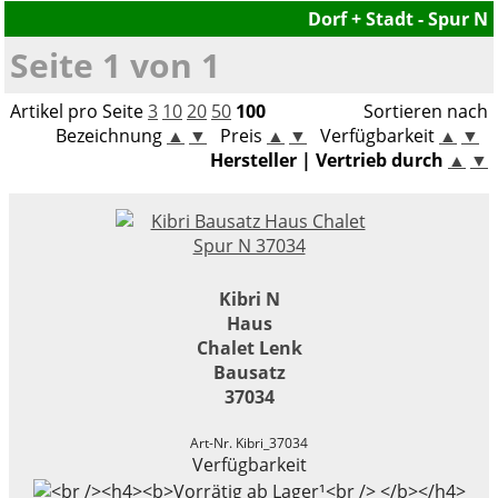
Dorf + Stadt - Spur N
Gleiszubehör
Militärfahrzeuge
Bausätze
LEGO® Speed Champions
Seite 1 von 1
Boote / Schiffe
Viessmann CarMotion H0
LEGO® VIDIYO
Artikel pro Seite
3
10
20
50
100
Sortieren nach
Bausätze
Bezeichnung
▲
▼
Preis
▲
▼
Verfügbarkeit
▲
▼
LEGO® Super Mario
Hersteller | Vertrieb durch
▲
▼
Modellautozubehör
LEGO® DC Universe Super Heroes™
LEGO® Marvel Super Heroes™
LEGO® Jurassic World™
Kibri N
Haus
LEGO® NINJAGO
Chalet Lenk
Bausatz
LEGO® Harry Potter™
37034
LEGO® Minecraft™
Art-Nr. Kibri_37034
Verfügbarkeit
LEGO® Star Wars™