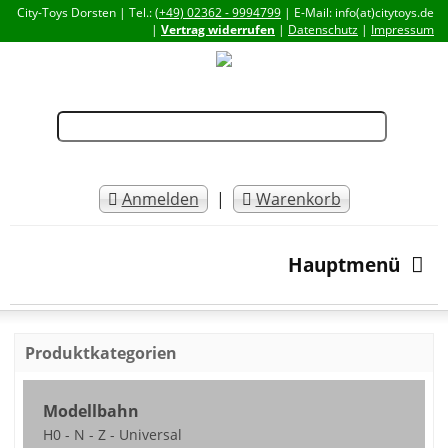
City-Toys Dorsten | Tel.:
(+49) 02362 - 9994799
| E-Mail: info(at)citytoys.de
|
Vertrag widerrufen
|
Datenschutz
|
Impressum
Anmelden
|
Warenkorb
Hauptmenü
Produktkategorien
Modellbahn
H0 - N - Z - Universal