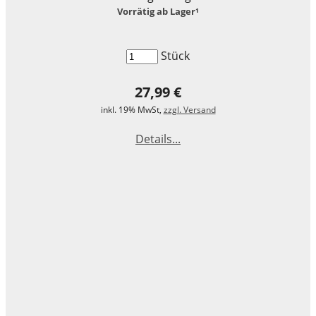
Vorrätig ab Lager¹
LEGO® Technic
LEGO® Creator Expert
Stück
LEGO® Architecture
27,99 €
LEGO® ART
inkl. 19% MwSt,
zzgl. Versand
Details...