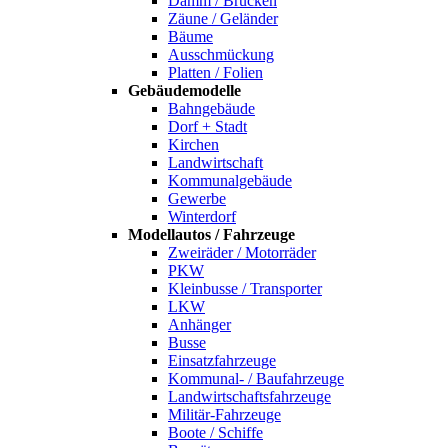
Damm / Brücken
Zäune / Geländer
Bäume
Ausschmückung
Platten / Folien
Gebäudemodelle
Bahngebäude
Dorf + Stadt
Kirchen
Landwirtschaft
Kommunalgebäude
Gewerbe
Winterdorf
Modellautos / Fahrzeuge
Zweiräder / Motorräder
PKW
Kleinbusse / Transporter
LKW
Anhänger
Busse
Einsatzfahrzeuge
Kommunal- / Baufahrzeuge
Landwirtschaftsfahrzeuge
Militär-Fahrzeuge
Boote / Schiffe