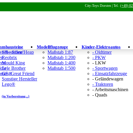
City-Toys Dorsten | Tel.:
(+49) 02
mmbausteine
Modellflugzeuge
Kinder-Elektroautos
 vorbestellen!
SH - Stone Heap
Maßstab 1:87
- Oldtimer
en
Reobrix
Maßstab 1:200
- PKW
ren
Mould King
Maßstab 1:400
- LKW
ddle
Lele Brother
Maßstab 1:500
- Sportwagen
Tonies®
GF- Great Friend
- Einsatzfahrzeuge
Sonstige Hersteller
- Geländewagen
Lego®
- Traktoren
- Arbeitsmaschinen
- Quads
(in Vorbereitung...)