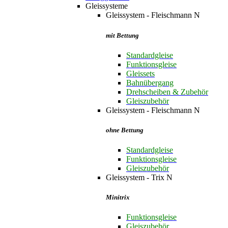
Gleissysteme
Gleissystem - Fleischmann N
mit Bettung
Standardgleise
Funktionsgleise
Gleissets
Bahnübergang
Drehscheiben & Zubehör
Gleiszubehör
Gleissystem - Fleischmann N
ohne Bettung
Standardgleise
Funktionsgleise
Gleiszubehör
Gleissystem - Trix N
Minitrix
Funktionsgleise
Gleiszubehör