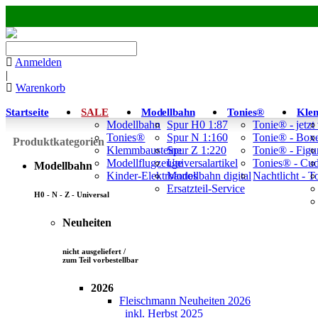
Anmelden
|
Warenkorb
Startseite
SALE
Modellbahn
Tonies®
Kle
Modellbahn
Spur H0 1:87
Tonie® - jetzt
Tonies®
Spur N 1:160
Tonie® - Box
Produktkategorien
Klemmbausteine
Spur Z 1:220
Tonie® - Figu
Modellflugzeuge
Universalartikel
Tonies® - Cu
Modellbahn
Kinder-Elektroautos
Modellbahn digital
Nachtlicht - 
Ersatzteil-Service
H0 - N - Z - Universal
Neuheiten
nicht ausgeliefert /
zum Teil vorbestellbar
2026
Fleischmann Neuheiten 2026
inkl. Herbst 2025