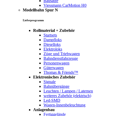
Bausätze
Viessmann CarMotion H0
Modellbahn Spur N
Lieferprogramm
Rollmaterial + Zubehör
Startsets
Dampfloks
Dieselloks
Elektroloks
Züge und Triebwagen
Bahndienstfahrzeuge
Personenwagen
Güterwagen
Thomas & Friends™
Elektronisches Zubehör
Signale
Bahnübergänge
Leuchten / Lampen / Laternen
weiteres Zubehör (elektrisch)
Led-SMD
Wagen-Innenbeleuchtung
Anlagenbau
Fertiggelände