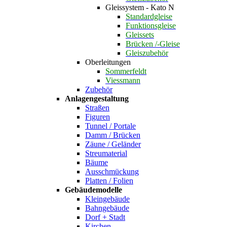
Gleissystem - Kato N
Standardgleise
Funktionsgleise
Gleissets
Brücken /-Gleise
Gleiszubehör
Oberleitungen
Sommerfeldt
Viessmann
Zubehör
Anlagengestaltung
Straßen
Figuren
Tunnel / Portale
Damm / Brücken
Zäune / Geländer
Streumaterial
Bäume
Ausschmückung
Platten / Folien
Gebäudemodelle
Kleingebäude
Bahngebäude
Dorf + Stadt
Kirchen