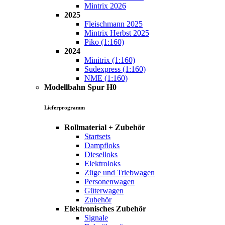
Mintrix 2026
2025
Fleischmann 2025
Mintrix Herbst 2025
Piko (1:160)
2024
Minitrix (1:160)
Sudexpress (1:160)
NME (1:160)
Modellbahn Spur H0
Lieferprogramm
Rollmaterial + Zubehör
Startsets
Dampfloks
Dieselloks
Elektroloks
Züge und Triebwagen
Personenwagen
Güterwagen
Zubehör
Elektronisches Zubehör
Signale