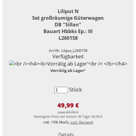
Liliput N
Set großräumige Güterwagen
DB "Sillan"
Bauart Hbbks Ep.: III
L260158
Art-Nr. Liliput_L260158
Verfügbarkeit
Vorrätig ab Lager¹
Stück
49,99 €
statt 69,99 €
Niedrigster Preis der letzten 30 Tage: 69,99 €
inkl. 19% MwSt,
zzgl. Versand
Details...