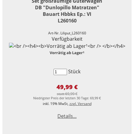
Set großräumige Güterwagen
DB "Dunlopillo Matratzen"
Bauart Hbbks Ep.: VI
L260160
Art-Nr. Liliput_L260160
Verfügbarkeit
Vorrätig ab Lager¹
Stück
49,99 €
statt 69,99 €
Niedrigster Preis der letzten 30 Tage: 69,99 €
inkl. 19% MwSt,
zzgl. Versand
Details...