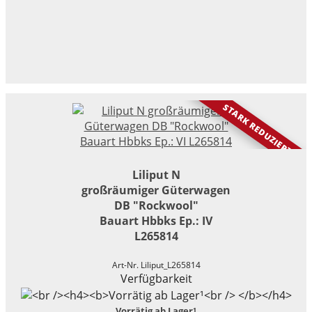
STARK REDUZIERT
Liliput N
großräumiger Güterwagen
DB "Rockwool"
Bauart Hbbks Ep.: IV
L265814
Art-Nr. Liliput_L265814
Verfügbarkeit
Vorrätig ab Lager¹