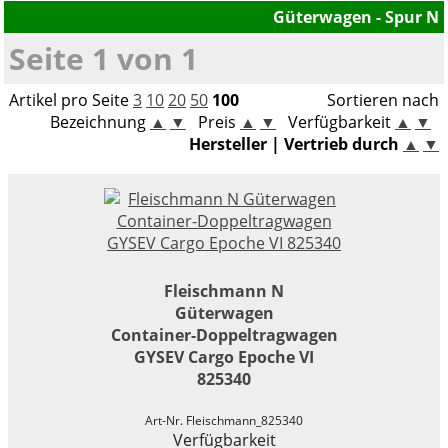
Güterwagen - Spur N
Gleiszubehör
Militärfahrzeuge
Bausätze
LEGO® Speed Champions
Seite 1 von 1
Boote / Schiffe
Viessmann CarMotion H0
LEGO® VIDIYO
Artikel pro Seite
3
10
20
50
100
Sortieren nach
Bausätze
Bezeichnung
▲
▼
Preis
▲
▼
Verfügbarkeit
▲
▼
LEGO® Super Mario
Hersteller | Vertrieb durch
▲
▼
Modellautozubehör
LEGO® DC Universe Super Heroes™
LEGO® Marvel Super Heroes™
LEGO® Jurassic World™
Fleischmann N
LEGO® NINJAGO
Güterwagen
Container-Doppeltragwagen
LEGO® Harry Potter™
GYSEV Cargo Epoche VI
825340
LEGO® Minecraft™
Art-Nr. Fleischmann_825340
LEGO® Star Wars™
Verfügbarkeit