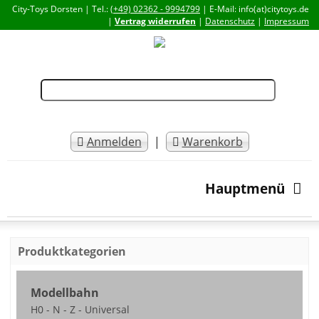
City-Toys Dorsten | Tel.:
(+49) 02362 - 9994799
| E-Mail: info(at)citytoys.de
|
Vertrag widerrufen
|
Datenschutz
|
Impressum
Anmelden
|
Warenkorb
Hauptmenü
Produktkategorien
Modellbahn
H0 - N - Z - Universal