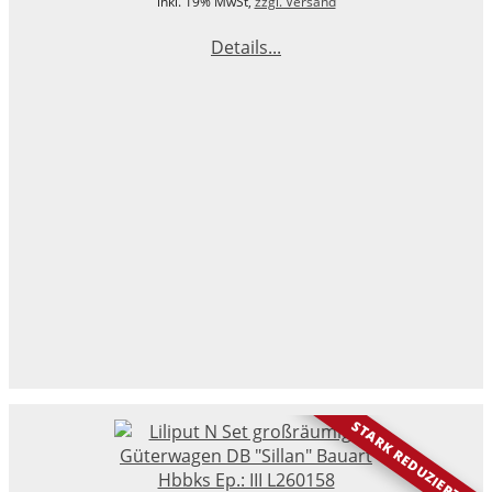
inkl. 19% MwSt,
zzgl. Versand
Details...
STARK REDUZIERT