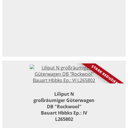
STARK REDUZIERT
Liliput N
großräumiger Güterwagen
DB "Rockwool"
Bauart Hbbks Ep.: IV
L265802