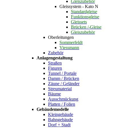
Gleiszubehör
Gleissystem - Kato N
Standardgleise
Funktionsgleise
Gleissets
Brücken /-Gleise
Gleiszubehör
Oberleitungen
Sommerfeldt
Viessmann
Zubehör
Anlagengestaltung
Straßen
Figuren
Tunnel / Portale
Damm / Brücken
Zäune / Geländer
Streumaterial
Bäume
Ausschmückung
Platten / Folien
Gebäudemodelle
Kleingebäude
Bahngebäude
Dorf + Stadt