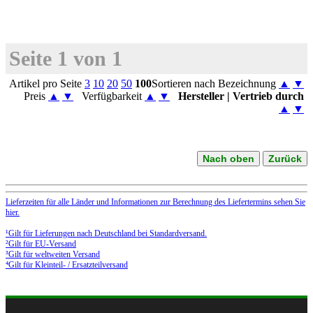
Seite 1 von 1
Artikel pro Seite
3
10
20
50
100
Sortieren nach Bezeichnung
▲
▼
Preis
▲
▼
Verfügbarkeit
▲
▼
Hersteller | Vertrieb durch
▲
▼
Nach oben
Zurück
Lieferzeiten für alle Länder und Informationen zur Berechnung des Liefertermins sehen Sie
hier.
¹Gilt für Lieferungen nach Deutschland bei Standardversand.
²Gilt für EU-Versand
³Gilt für weltweiten Versand
⁴Gilt für Kleinteil- / Ersatzteilversand