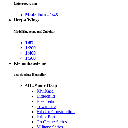
Lieferprogramm
Modellbau - 1:45
Herpa Wings
Modellflugzeuge und Zubehör
1:87
1:200
1:400
1:500
Klemmbausteine
verschiedene Hersteller
SH - Stone Heap
KiviKasa
Littlechild
Eisenbahn
Town Life
BrixUp Construction
Brick Port
Co Create Series
Military Series