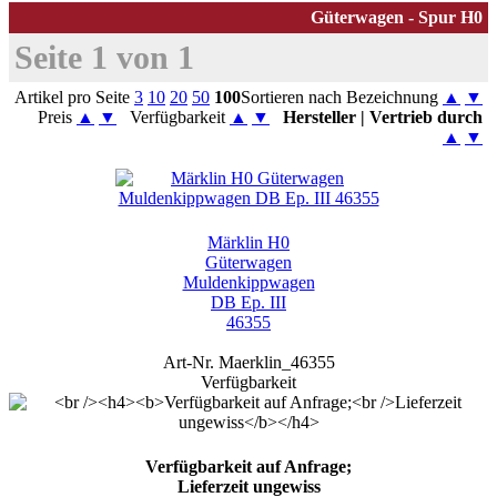
Güterwagen - Spur H0
Seite 1 von 1
Artikel pro Seite
3
10
20
50
100
Sortieren nach Bezeichnung
▲
▼
Preis
▲
▼
Verfügbarkeit
▲
▼
Hersteller | Vertrieb durch
▲
▼
Märklin H0
Güterwagen
Muldenkippwagen
DB Ep. III
46355
Art-Nr. Maerklin_46355
Verfügbarkeit
Verfügbarkeit auf Anfrage;
Lieferzeit ungewiss