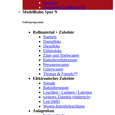
Bausätze
Viessmann CarMotion H0
Modellbahn Spur N
Lieferprogramm
Rollmaterial + Zubehör
Startsets
Dampfloks
Dieselloks
Elektroloks
Züge und Triebwagen
Bahndienstfahrzeuge
Personenwagen
Güterwagen
Thomas & Friends™
Elektronisches Zubehör
Signale
Bahnübergänge
Leuchten / Lampen / Laternen
weiteres Zubehör (elektrisch)
Led-SMD
Wagen-Innenbeleuchtung
Anlagenbau