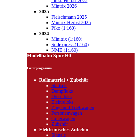
inkl. Herbst 2025
Mintrix 2026
2025
Fleischmann 2025
Mintrix Herbst 2025
Piko (1:160)
2024
Minitrix (1:160)
Sudexpress (1:160)
NME (1:160)
Modellbahn Spur H0
Lieferprogramm
Rollmaterial + Zubehör
Startsets
Dampfloks
Dieselloks
Elektroloks
Züge und Triebwagen
Personenwagen
Güterwagen
Zubehör
Elektronisches Zubehör
Signale