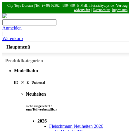
City-Toys Dorsten | Tel.:
(+49) 02362 - 9994799
| E-Mail: info(at)citytoys.de |
Vertrag
widerrufen
|
Datenschutz
|
Impressum
Anmelden
|
Warenkorb
Hauptmenü
Produktkategorien
Modellbahn
H0 - N - Z - Universal
Neuheiten
nicht ausgeliefert /
zum Teil vorbestellbar
2026
Fleischmann Neuheiten 2026