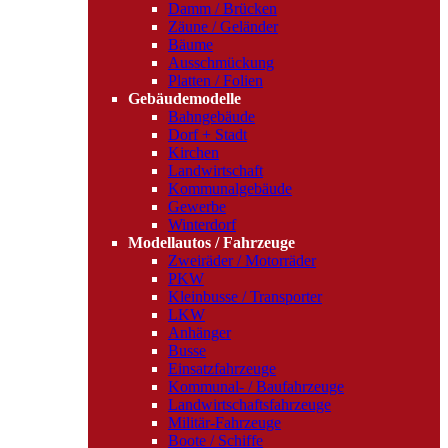
Damm / Brücken
Zäune / Geländer
Bäume
Ausschmückung
Platten / Folien
Gebäudemodelle
Bahngebäude
Dorf + Stadt
Kirchen
Landwirtschaft
Kommunalgebäude
Gewerbe
Winterdorf
Modellautos / Fahrzeuge
Zweiräder / Motorräder
PKW
Kleinbusse / Transporter
LKW
Anhänger
Busse
Einsatzfahrzeuge
Kommunal- / Baufahrzeuge
Landwirtschaftsfahrzeuge
Militär-Fahrzeuge
Boote / Schiffe