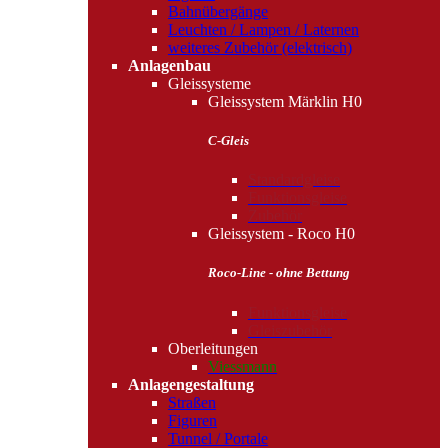
Bahnübergänge
Leuchten / Lampen / Laternen
weiteres Zubehör (elektrisch)
Anlagenbau
Gleissysteme
Gleissystem Märklin H0
C-Gleis
Standardgleise
Funktionsgleise
Zubehör
Gleissystem - Roco H0
Roco-Line - ohne Bettung
Funktionsgleise
Gleiszubehör
Oberleitungen
Viessmann
Anlagengestaltung
Straßen
Figuren
Tunnel / Portale