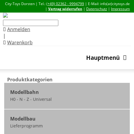
City-Toys Dorsten | Tel.:
(+49) 02362 - 9994799
| E-Mail: info(at)citytoys.de
|
Vertrag widerrufen
|
Datenschutz
|
Impressum
Anmelden
|
Warenkorb
Hauptmenü
Produktkategorien
Modellbahn
H0 - N - Z - Universal
Neuheiten
Modellbau
nicht ausgeliefert /
Lieferprogramm
zum Teil vorbestellbar