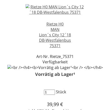
Rietze H0
MAN
Lion´s City 12´18
DB-Westfalenbus
75371
Art-Nr. Rietze_75371
Verfügbarkeit
Vorrätig ab Lager¹
Stück
39,99 €