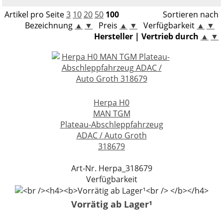
Bausätze
LEGO® Super Mario
Artikel pro Seite
3
10
20
50
100
Sortieren nach
Modellautozubehör
Bezeichnung
▲
▼
Preis
▲
▼
Verfügbarkeit
▲
▼
LEGO® DC Universe Super Heroes™
Hersteller | Vertrieb durch
▲
▼
LEGO® Marvel Super Heroes™
LEGO® Jurassic World™
LEGO® NINJAGO
Herpa H0
MAN TGM
LEGO® Harry Potter™
Plateau-Abschleppfahrzeug
ADAC / Auto Groth
LEGO® Minecraft™
318679
LEGO® Star Wars™
Art-Nr. Herpa_318679
Verfügbarkeit
LEGO® Technic
Vorrätig ab Lager¹
LEGO® Creator Expert