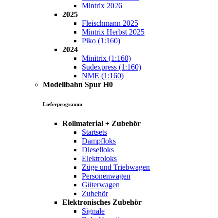
Mintrix 2026
2025
Fleischmann 2025
Mintrix Herbst 2025
Piko (1:160)
2024
Minitrix (1:160)
Sudexpress (1:160)
NME (1:160)
Modellbahn Spur H0
Lieferprogramm
Rollmaterial + Zubehör
Startsets
Dampfloks
Dieselloks
Elektroloks
Züge und Triebwagen
Personenwagen
Güterwagen
Zubehör
Elektronisches Zubehör
Signale