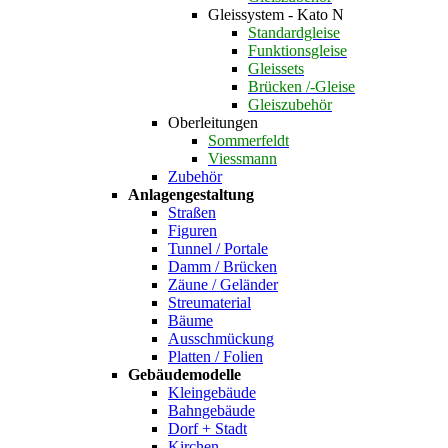
Gleissystem - Kato N
Standardgleise
Funktionsgleise
Gleissets
Brücken /-Gleise
Gleiszubehör
Oberleitungen
Sommerfeldt
Viessmann
Zubehör
Anlagengestaltung
Straßen
Figuren
Tunnel / Portale
Damm / Brücken
Zäune / Geländer
Streumaterial
Bäume
Ausschmückung
Platten / Folien
Gebäudemodelle
Kleingebäude
Bahngebäude
Dorf + Stadt
Kirchen