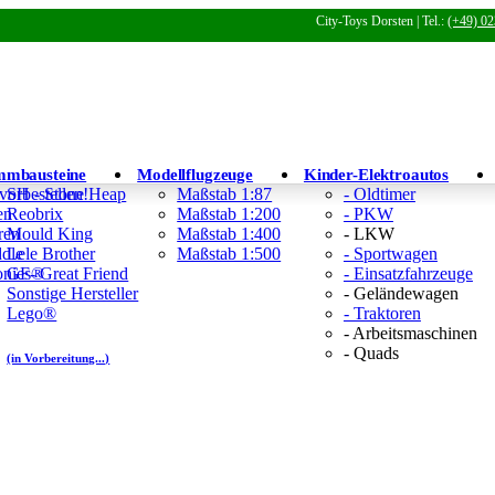
City-Toys Dorsten | Tel.:
(+49) 02
mmbausteine
Modellflugzeuge
Kinder-Elektroautos
 vorbestellen!
SH - Stone Heap
Maßstab 1:87
- Oldtimer
en
Reobrix
Maßstab 1:200
- PKW
ren
Mould King
Maßstab 1:400
- LKW
ddle
Lele Brother
Maßstab 1:500
- Sportwagen
Tonies®
GF- Great Friend
- Einsatzfahrzeuge
Sonstige Hersteller
- Geländewagen
Lego®
- Traktoren
- Arbeitsmaschinen
- Quads
(in Vorbereitung...)