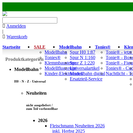
Anmelden
|
Warenkorb
Startseite
SALE
Modellbahn
Tonies®
Kle
Modellbahn
Spur H0 1:87
Tonie® - jetzt
Tonies®
Spur N 1:160
Tonie® - Box
Produktkategorien
Klemmbausteine
Spur Z 1:220
Tonie® - Figu
Modellflugzeuge
Universalartikel
Tonies® - Cu
Modellbahn
Kinder-Elektroautos
Modellbahn digital
Nachtlicht - 
Ersatzteil-Service
H0 - N - Z - Universal
Neuheiten
nicht ausgeliefert /
zum Teil vorbestellbar
2026
Fleischmann Neuheiten 2026
inkl. Herbst 2025