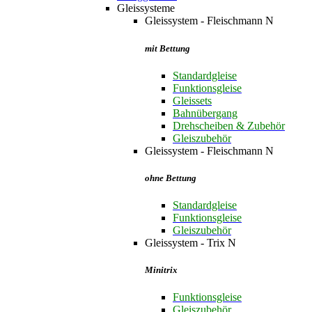
Gleissysteme
Gleissystem - Fleischmann N
mit Bettung
Standardgleise
Funktionsgleise
Gleissets
Bahnübergang
Drehscheiben & Zubehör
Gleiszubehör
Gleissystem - Fleischmann N
ohne Bettung
Standardgleise
Funktionsgleise
Gleiszubehör
Gleissystem - Trix N
Minitrix
Funktionsgleise
Gleiszubehör