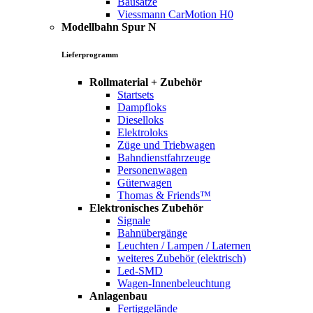
Bausätze
Viessmann CarMotion H0
Modellbahn Spur N
Lieferprogramm
Rollmaterial + Zubehör
Startsets
Dampfloks
Dieselloks
Elektroloks
Züge und Triebwagen
Bahndienstfahrzeuge
Personenwagen
Güterwagen
Thomas & Friends™
Elektronisches Zubehör
Signale
Bahnübergänge
Leuchten / Lampen / Laternen
weiteres Zubehör (elektrisch)
Led-SMD
Wagen-Innenbeleuchtung
Anlagenbau
Fertiggelände