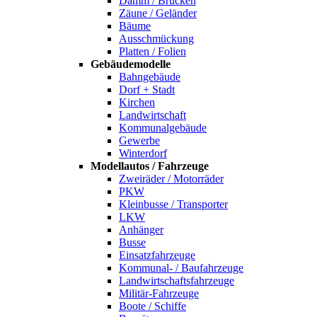
Damm / Brücken
Zäune / Geländer
Bäume
Ausschmückung
Platten / Folien
Gebäudemodelle
Bahngebäude
Dorf + Stadt
Kirchen
Landwirtschaft
Kommunalgebäude
Gewerbe
Winterdorf
Modellautos / Fahrzeuge
Zweiräder / Motorräder
PKW
Kleinbusse / Transporter
LKW
Anhänger
Busse
Einsatzfahrzeuge
Kommunal- / Baufahrzeuge
Landwirtschaftsfahrzeuge
Militär-Fahrzeuge
Boote / Schiffe