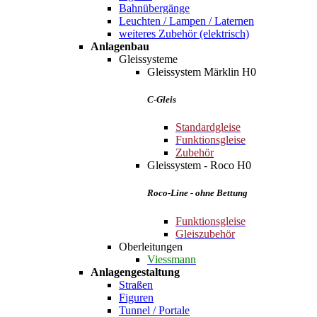
Bahnübergänge
Leuchten / Lampen / Laternen
weiteres Zubehör (elektrisch)
Anlagenbau
Gleissysteme
Gleissystem Märklin H0
C-Gleis
Standardgleise
Funktionsgleise
Zubehör
Gleissystem - Roco H0
Roco-Line - ohne Bettung
Funktionsgleise
Gleiszubehör
Oberleitungen
Viessmann
Anlagengestaltung
Straßen
Figuren
Tunnel / Portale