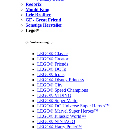
Reobrix
Mould King
Lele Brother
GF - Great Friend
Sonstige Hersteller
Lego®
(in Vorbereitung...)
LEGO® Classic
LEGO® Creator
LEGO® Friends
LEGO® DOTs
LEGO® Icons
LEGO® Disney Princess
LEGO® City
LEGO® Speed Champions
LEGO® VIDIYO
LEGO® Super Mario
LEGO® DC Universe Super Heroes™
LEGO® Marvel Super Heroes™
LEGO® Jurassic World™
LEGO® NINJAGO
LEGO® Harry Potter™