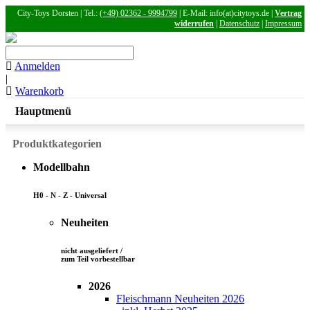
City-Toys Dorsten | Tel.:
(+49) 02362 - 9994799
| E-Mail: info(at)citytoys.de |
Vertrag
widerrufen
|
Datenschutz
|
Impressum
Anmelden
|
Warenkorb
Hauptmenü
Produktkategorien
Modellbahn
H0 - N - Z - Universal
Neuheiten
nicht ausgeliefert /
zum Teil vorbestellbar
2026
Fleischmann Neuheiten 2026