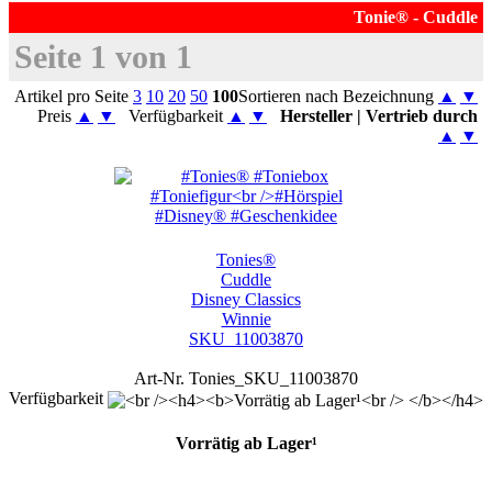
Tonie® - Cuddle
Seite 1 von 1
Artikel pro Seite
3
10
20
50
100
Sortieren nach Bezeichnung
▲
▼
Preis
▲
▼
Verfügbarkeit
▲
▼
Hersteller | Vertrieb durch
▲
▼
Tonies®
Cuddle
Disney Classics
Winnie
SKU_11003870
Art-Nr. Tonies_SKU_11003870
Verfügbarkeit
Vorrätig ab Lager¹