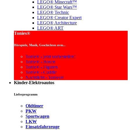
LEGO® Minecraft™
LEGO® Star Wars™
LEGO® Technic
LEGO® Creator Expert
LEGO® Architecture
LEGO® ART
Tonies®
Hörspiele, Musik, Geschichten uvm...
Tonie® - jetzt vorbestellen!
Tonie® - Boxen
Tonie® - Figuren
Tonie® - Cuddle
Nachtlicht - Tonies®
Kinder-Elektroautos
Lieferprogramm
Oldtimer
PKW
Sportwagen
LKW
Einsatzfahrzeuge