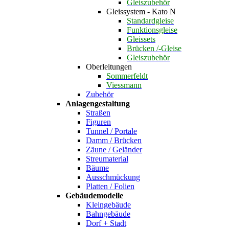
Gleiszubehör
Gleissystem - Kato N
Standardgleise
Funktionsgleise
Gleissets
Brücken /-Gleise
Gleiszubehör
Oberleitungen
Sommerfeldt
Viessmann
Zubehör
Anlagengestaltung
Straßen
Figuren
Tunnel / Portale
Damm / Brücken
Zäune / Geländer
Streumaterial
Bäume
Ausschmückung
Platten / Folien
Gebäudemodelle
Kleingebäude
Bahngebäude
Dorf + Stadt