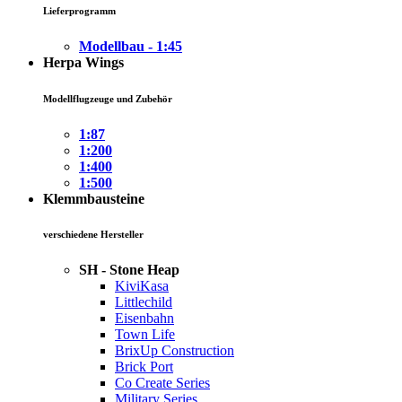
Lieferprogramm
Modellbau - 1:45
Herpa Wings
Modellflugzeuge und Zubehör
1:87
1:200
1:400
1:500
Klemmbausteine
verschiedene Hersteller
SH - Stone Heap
KiviKasa
Littlechild
Eisenbahn
Town Life
BrixUp Construction
Brick Port
Co Create Series
Military Series