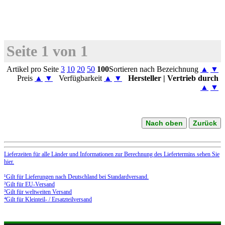
Seite 1 von 1
Artikel pro Seite
3
10
20
50
100
Sortieren nach Bezeichnung
▲
▼
Preis
▲
▼
Verfügbarkeit
▲
▼
Hersteller | Vertrieb durch
▲
▼
Nach oben
Zurück
Lieferzeiten für alle Länder und Informationen zur Berechnung des Liefertermins sehen Sie
hier.
¹Gilt für Lieferungen nach Deutschland bei Standardversand.
²Gilt für EU-Versand
³Gilt für weltweiten Versand
⁴Gilt für Kleinteil- / Ersatzteilversand