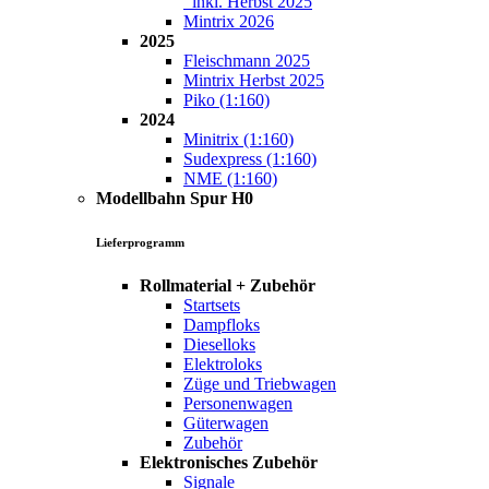
inkl. Herbst 2025
Mintrix 2026
2025
Fleischmann 2025
Mintrix Herbst 2025
Piko (1:160)
2024
Minitrix (1:160)
Sudexpress (1:160)
NME (1:160)
Modellbahn Spur H0
Lieferprogramm
Rollmaterial + Zubehör
Startsets
Dampfloks
Dieselloks
Elektroloks
Züge und Triebwagen
Personenwagen
Güterwagen
Zubehör
Elektronisches Zubehör
Signale