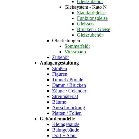
Gleiszubehör
Gleissystem - Kato N
Standardgleise
Funktionsgleise
Gleissets
Brücken /-Gleise
Gleiszubehör
Oberleitungen
Sommerfeldt
Viessmann
Zubehör
Anlagengestaltung
Straßen
Figuren
Tunnel / Portale
Damm / Brücken
Zäune / Geländer
Streumaterial
Bäume
Ausschmückung
Platten / Folien
Gebäudemodelle
Kleingebäude
Bahngebäude
Dorf + Stadt