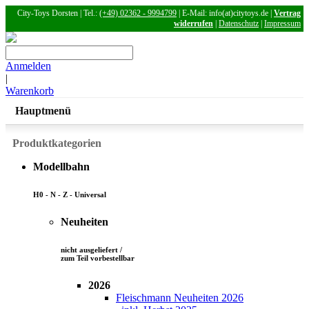
City-Toys Dorsten | Tel.:
(+49) 02362 - 9994799
| E-Mail: info(at)citytoys.de |
Vertrag
widerrufen
|
Datenschutz
|
Impressum
Anmelden
|
Warenkorb
Hauptmenü
Produktkategorien
Modellbahn
H0 - N - Z - Universal
Neuheiten
nicht ausgeliefert /
zum Teil vorbestellbar
2026
Fleischmann Neuheiten 2026