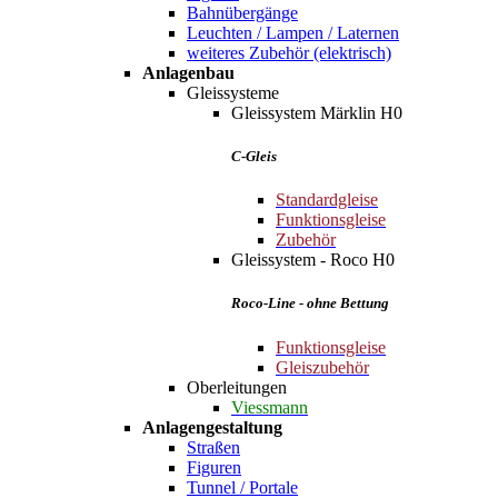
Bahnübergänge
Leuchten / Lampen / Laternen
weiteres Zubehör (elektrisch)
Anlagenbau
Gleissysteme
Gleissystem Märklin H0
C-Gleis
Standardgleise
Funktionsgleise
Zubehör
Gleissystem - Roco H0
Roco-Line - ohne Bettung
Funktionsgleise
Gleiszubehör
Oberleitungen
Viessmann
Anlagengestaltung
Straßen
Figuren
Tunnel / Portale