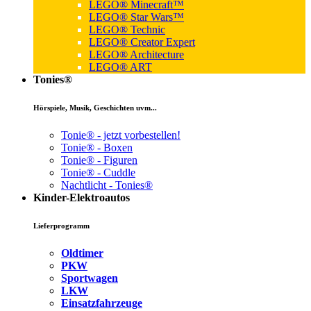
LEGO® Minecraft™
LEGO® Star Wars™
LEGO® Technic
LEGO® Creator Expert
LEGO® Architecture
LEGO® ART
Tonies®
Hörspiele, Musik, Geschichten uvm...
Tonie® - jetzt vorbestellen!
Tonie® - Boxen
Tonie® - Figuren
Tonie® - Cuddle
Nachtlicht - Tonies®
Kinder-Elektroautos
Lieferprogramm
Oldtimer
PKW
Sportwagen
LKW
Einsatzfahrzeuge