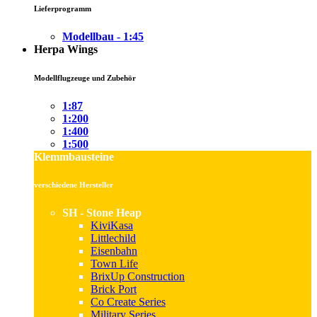
Lieferprogramm
Modellbau - 1:45
Herpa Wings
Modellflugzeuge und Zubehör
1:87
1:200
1:400
1:500
Klemmbausteine
verschiedene Hersteller
SH - Stone Heap
KiviKasa
Littlechild
Eisenbahn
Town Life
BrixUp Construction
Brick Port
Co Create Series
Military Series