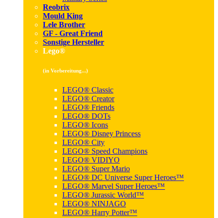
Reobrix
Mould King
Lele Brother
GF - Great Friend
Sonstige Hersteller
Lego®
(in Vorbereitung...)
LEGO® Classic
LEGO® Creator
LEGO® Friends
LEGO® DOTs
LEGO® Icons
LEGO® Disney Princess
LEGO® City
LEGO® Speed Champions
LEGO® VIDIYO
LEGO® Super Mario
LEGO® DC Universe Super Heroes™
LEGO® Marvel Super Heroes™
LEGO® Jurassic World™
LEGO® NINJAGO
LEGO® Harry Potter™