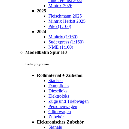
inkl. Herbst 2025
Mintrix 2026
2025
Fleischmann 2025
Mintrix Herbst 2025
Piko (1:160)
2024
Minitrix (1:160)
Sudexpress (1:160)
NME (1:160)
Modellbahn Spur H0
Lieferprogramm
Rollmaterial + Zubehör
Startsets
Dampfloks
Dieselloks
Elektroloks
Züge und Triebwagen
Personenwagen
Güterwagen
Zubehör
Elektronisches Zubehör
Signale