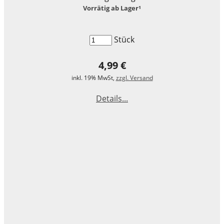
Vorrätig ab Lager¹
LEGO® Technic
LEGO® Creator Expert
Stück
LEGO® Architecture
4,99 €
LEGO® ART
inkl. 19% MwSt,
zzgl. Versand
Details...