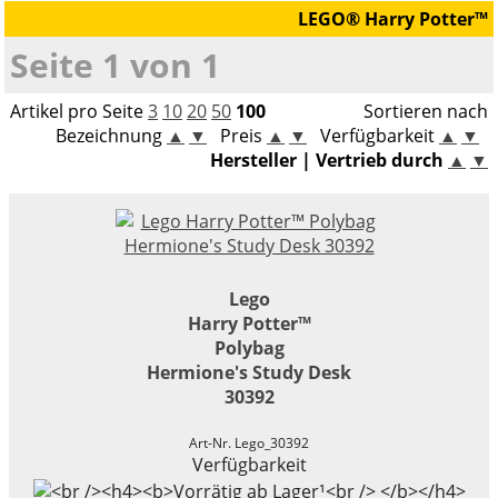
LEGO® Harry Potter™
Gleiszubehör
Militärfahrzeuge
Bausätze
LEGO® Speed Champions
Seite 1 von 1
Boote / Schiffe
Viessmann CarMotion H0
LEGO® VIDIYO
Artikel pro Seite
3
10
20
50
100
Sortieren nach
Bausätze
Bezeichnung
▲
▼
Preis
▲
▼
Verfügbarkeit
▲
▼
LEGO® Super Mario
Hersteller | Vertrieb durch
▲
▼
Modellautozubehör
LEGO® DC Universe Super Heroes™
LEGO® Marvel Super Heroes™
LEGO® Jurassic World™
Lego
Harry Potter™
LEGO® NINJAGO
Polybag
Hermione's Study Desk
LEGO® Harry Potter™
30392
LEGO® Minecraft™
Art-Nr. Lego_30392
Verfügbarkeit
LEGO® Star Wars™