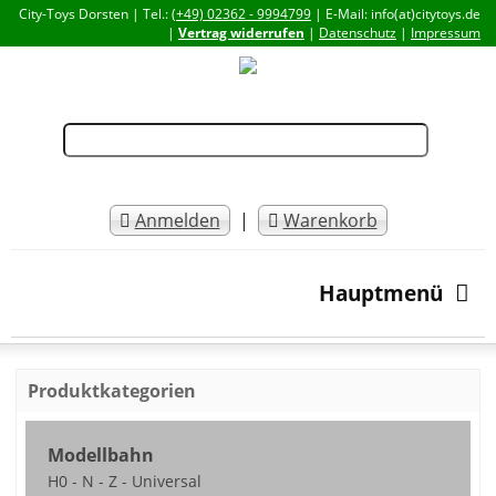
City-Toys Dorsten | Tel.:
(+49) 02362 - 9994799
| E-Mail: info(at)citytoys.de
|
Vertrag widerrufen
|
Datenschutz
|
Impressum
Anmelden
|
Warenkorb
Hauptmenü
Produktkategorien
Modellbahn
H0 - N - Z - Universal