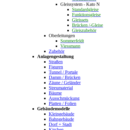
Gleissystem - Kato N
Standardgleise
Funktionsgleise
Gleissets
Brücken /-Gleise
Gleiszubehör
Oberleitungen
Sommerfeldt
Viessmann
Zubehör
Anlagengestaltung
Straßen
Figuren
Tunnel / Portale
Damm / Brücken
Zäune / Geländer
Streumaterial
Bäume
Ausschmückung
Platten / Folien
Gebäudemodelle
Kleingebäude
Bahngebäude
Dorf + Stadt
Kirchen