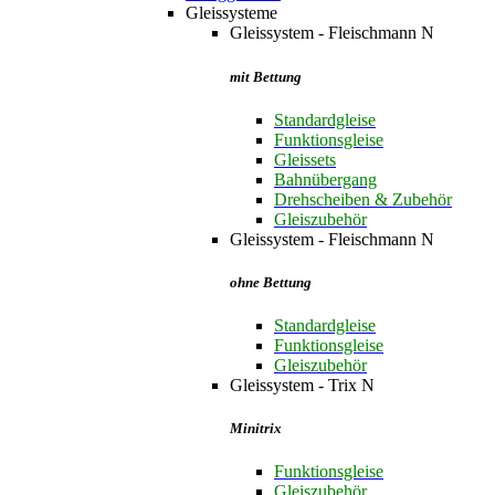
Gleissysteme
Gleissystem - Fleischmann N
mit Bettung
Standardgleise
Funktionsgleise
Gleissets
Bahnübergang
Drehscheiben & Zubehör
Gleiszubehör
Gleissystem - Fleischmann N
ohne Bettung
Standardgleise
Funktionsgleise
Gleiszubehör
Gleissystem - Trix N
Minitrix
Funktionsgleise
Gleiszubehör