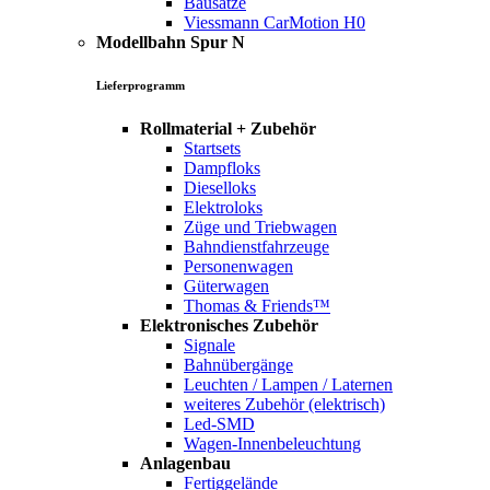
Bausätze
Viessmann CarMotion H0
Modellbahn Spur N
Lieferprogramm
Rollmaterial + Zubehör
Startsets
Dampfloks
Dieselloks
Elektroloks
Züge und Triebwagen
Bahndienstfahrzeuge
Personenwagen
Güterwagen
Thomas & Friends™
Elektronisches Zubehör
Signale
Bahnübergänge
Leuchten / Lampen / Laternen
weiteres Zubehör (elektrisch)
Led-SMD
Wagen-Innenbeleuchtung
Anlagenbau
Fertiggelände