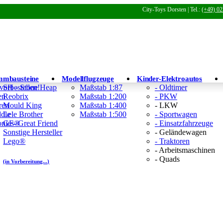
City-Toys Dorsten | Tel.:
(+49) 02
mmbausteine
Modellflugzeuge
Kinder-Elektroautos
 vorbestellen!
SH - Stone Heap
Maßstab 1:87
- Oldtimer
en
Reobrix
Maßstab 1:200
- PKW
ren
Mould King
Maßstab 1:400
- LKW
ddle
Lele Brother
Maßstab 1:500
- Sportwagen
Tonies®
GF- Great Friend
- Einsatzfahrzeuge
Sonstige Hersteller
- Geländewagen
Lego®
- Traktoren
- Arbeitsmaschinen
- Quads
(in Vorbereitung...)