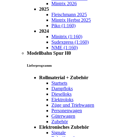
Mintrix 2026
2025
Fleischmann 2025
Mintrix Herbst 2025
Piko (1:160)
2024
Minitrix (1:160)
Sudexpress (1:160)
NME (1:160)
Modellbahn Spur H0
Lieferprogramm
Rollmaterial + Zubehör
Startsets
Dampfloks
Dieselloks
Elektroloks
Züge und Triebwagen
Personenwagen
Güterwagen
Zubehör
Elektronisches Zubehör
Signale