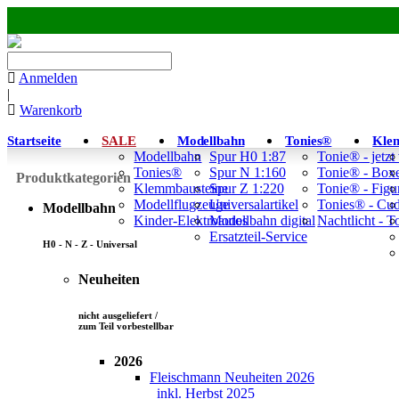
Anmelden
|
Warenkorb
Startseite
SALE
Modellbahn
Tonies®
Kle
Modellbahn
Spur H0 1:87
Tonie® - jetzt
Tonies®
Spur N 1:160
Tonie® - Box
Produktkategorien
Klemmbausteine
Spur Z 1:220
Tonie® - Figu
Modellflugzeuge
Universalartikel
Tonies® - Cu
Modellbahn
Kinder-Elektroautos
Modellbahn digital
Nachtlicht - 
Ersatzteil-Service
H0 - N - Z - Universal
Neuheiten
nicht ausgeliefert /
zum Teil vorbestellbar
2026
Fleischmann Neuheiten 2026
inkl. Herbst 2025