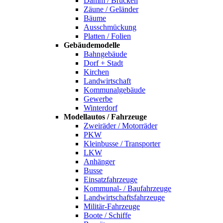
Damm / Brücken
Zäune / Geländer
Bäume
Ausschmückung
Platten / Folien
Gebäudemodelle
Bahngebäude
Dorf + Stadt
Kirchen
Landwirtschaft
Kommunalgebäude
Gewerbe
Winterdorf
Modellautos / Fahrzeuge
Zweiräder / Motorräder
PKW
Kleinbusse / Transporter
LKW
Anhänger
Busse
Einsatzfahrzeuge
Kommunal- / Baufahrzeuge
Landwirtschaftsfahrzeuge
Militär-Fahrzeuge
Boote / Schiffe