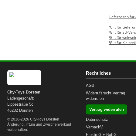
Lieferzeiten für
¹Gilt für Liefe
²Gilt für EU-Ver
³Gilt für weltwe
⁴Gilt für Kleintei
Rechtliches
AGB
City-Toys Dorsten
Widerrufsrecht
Vertrag
Ladengeschäft:
widerrufen
Lippestraße 5c
Vertrag widerrufen
46282 Dorsten
© 2010-2026 City-Toys Dorsten
Datenschutz
Änderung, Irrtum und Zwischenverkauf
VerpackV.
vorbehalten.
ElektroG + BattG