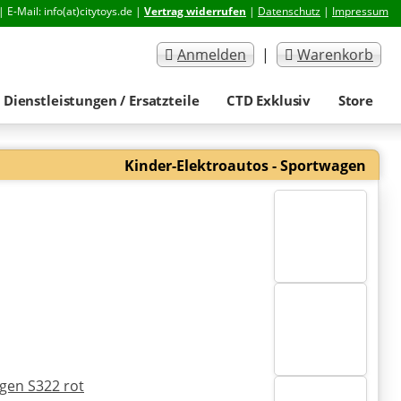
| E-Mail: info(at)citytoys.de |
Vertrag widerrufen
|
Datenschutz
|
Impressum
Anmelden
|
Warenkorb
Dienstleistungen / Ersatzteile
CTD Exklusiv
Store
Kinder-Elektroautos - Sportwagen