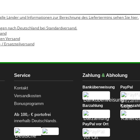
 alle Länder und Informationen zur Berechnung des Liefertermins sehen Sie hier.
rungen nach Deutschland bei Standardversand.
sand
iten Versand
l- / Ersatzteilversand
Service
Zahlung
&
Abholung
Banküberweisung
PayPal
Kontakt
Versandkosten
Bonusprogramm
Barzahlung
Kartenzah
Ab 100,- € portofrei
innerhalb Deutschlands.
PayPal vor Ort