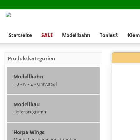
Startseite
SALE
Modellbahn
Tonies®
Klem
Produktkategorien
Modellbahn
H0 - N - Z - Universal
Neuheiten
Modellbau
nicht ausgeliefert /
Lieferprogramm
zum Teil vorbestellbar
2026
Modellbau - 1:45
Modellbahn Spur H0
Herpa Wings
Lieferprogramm
Modellflugzeuge und Zubehör