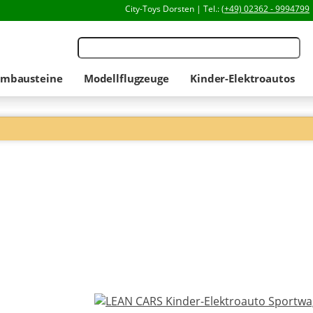
City-Toys Dorsten | Tel.:
(+49) 02362 - 9994799
mbausteine
Modellflugzeuge
Kinder-Elektroautos