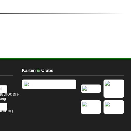
Karten
&
Clubs
lung