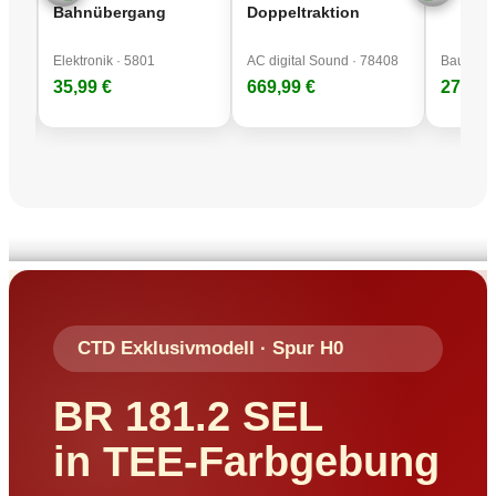
Bahnübergang
Doppeltraktion
Elektronik · 5801
AC digital Sound · 78408
Bausatz 
35,99 €
669,99 €
27,99 
CTD Exklusivmodell · Spur H0
BR 181.2 SEL
in TEE-Farbgebung