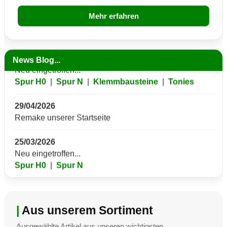
Mehr erfahren
24/05/2026
News Blog...
Neu eingetroffen...
Spur H0
|
Spur N
|
Klemmbausteine
|
Tonies
29/04/2026
Remake unserer Startseite
25/03/2026
Neu eingetroffen...
Spur H0
|
Spur N
07/01/2026
Neuheiten 2026:
Minitrix
|
Aus unserem Sortiment
18/09/2025
Ausgewählte Artikel aus unseren wichtigsten