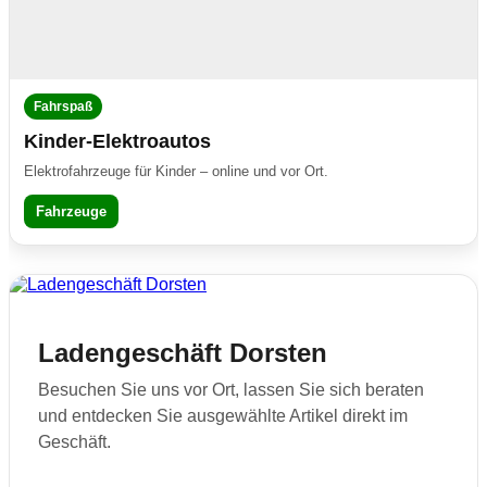
25/03/2026
Neu eingetroffen...
Spur H0
|
Spur N
Fahrspaß
07/01/2026
Kinder-Elektroautos
Neuheiten 2026:
Minitrix
Elektrofahrzeuge für Kinder – online und vor Ort.
Fahrzeuge
18/09/2025
Herbstneuheiten veröffentlicht!
Fleischmann
27/08/2025
Sortimentserweiterung:
Kinder-Elektroautos
Ladengeschäft Dorsten
20/01/2025
Besuchen Sie uns vor Ort, lassen Sie sich beraten
Fleischmann Neuheiten Spur N –
Jetzt vorbestellen!
und entdecken Sie ausgewählte Artikel direkt im
Geschäft.
16/08/2022
Neue Produktkategorie! Fundgrube