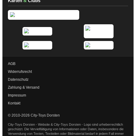
Karten
&
Clubs
AGB
Widerrufsrecht
Datenschutz
Zahlung & Versand
Impressum
Kontakt
© 2010-2026 City-Toys Dorsten
City-Toys Dorsten - Website & City-Toys Dorsten - Logo sind urheberrechtlich
geschützt. Die Vervielfältigung von Informationen oder Daten, insbesondere die
Verwendung von Texten, Textteilen oder Bildmaterial bedarf in jedem Fall immer