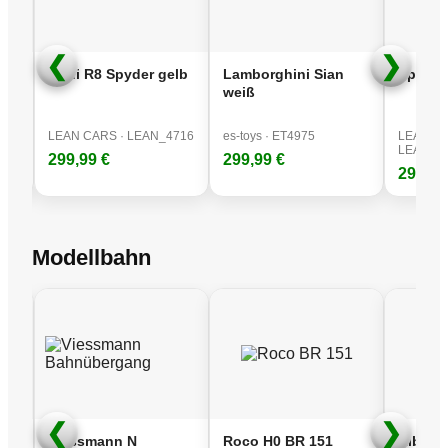
Neue Produktkategorie! Fundgrube
❮
❯
40K
Audi R8 Spyder gelb
Lamborghini Sian
Sportw
weiß
725
LEAN CARS · LEAN_4716
es-toys · ET4975
LEAN CA
LEAN_2
299,99 €
299,99 €
299,99
Modellbahn
❮
❯
B
Viessmann N
Roco H0 BR 151
Kibri N