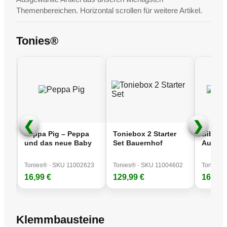
Herbstneuheiten veröffentlicht!
Fleischmann
Themenbereichen. Horizontal scrollen für weitere Artikel.
27/08/2025
Tonies®
Sortimentserweiterung:
Kinder-Elektroautos
20/01/2025
Fleischmann Neuheiten Spur N –
Jetzt vorbestellen!
16/08/2022
Neue Produktkategorie! Fundgrube
❮
❯
Peppa Pig – Peppa
Toniebox 2 Starter
Bibi Bl
l
und das neue Baby
Set Bauernhof
Ausgeh
90
Tonies® · SKU 11002623
Tonies® · SKU 11004602
Tonies®
24/05/2026
16,99 €
129,99 €
16,99 
Neu eingetroffen...
Spur H0
|
Spur N
|
Klemmbausteine
|
Tonies
Klemmbausteine
29/04/2026