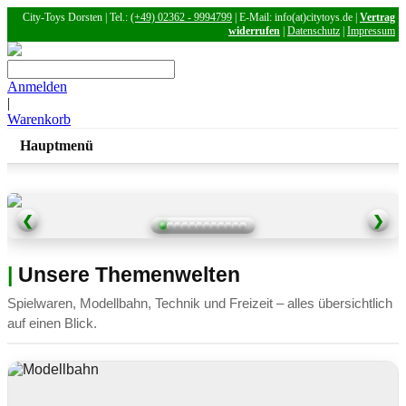
City-Toys Dorsten | Tel.:
(+49) 02362 - 9994799
| E-Mail: info(at)citytoys.de |
Vertrag
widerrufen
|
Datenschutz
|
Impressum
Anmelden
|
Warenkorb
Hauptmenü
❮
❯
|
Unsere Themenwelten
Spielwaren, Modellbahn, Technik und Freizeit – alles übersichtlich
auf einen Blick.